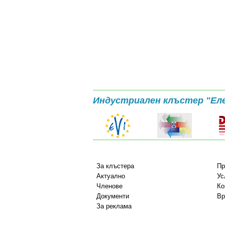
Индустриален клъстер "Ел
За клъстера
Пр
Актуално
Ус
Членове
Ко
Документи
Вр
За реклама