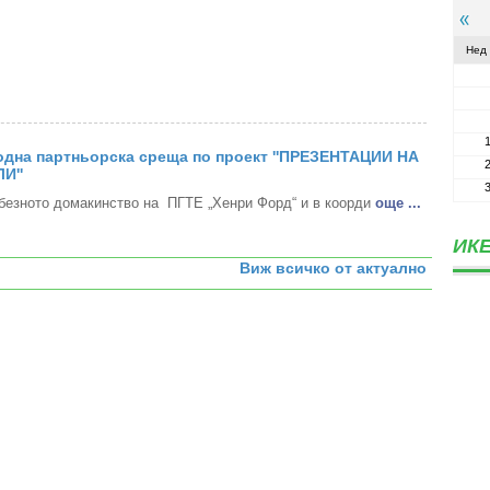
Нед
дна партньорска среща по проект ''ПРЕЗЕНТАЦИИ НА
И''
безното домакинство на ПГТЕ „Хенри Форд“ и в коорди
oще ...
ИКЕ
Виж всичко от актуално