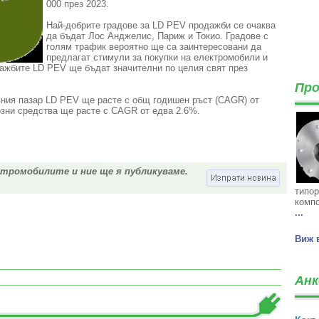
000
през 2023
.
Най-добрите
градове за
LD
PEV
продажби
се очаква
да
бъдат
Лос
Анджелис
, Париж и
Токио.
Градове с
голям трафик
вероятно
ще са заинтересовани да
предлагат
стимули
за
покупки на електромобили и
ажбите
LD
PEV
ще бъдат значителни
по целия свят
през
Про
вния пазар
LD
PEV
ще
расте с
общ годишен ръст
(
CAGR
)
от
зни средства
ще
расте с
CAGR
от
едва 2.6
%.
ктромобилите и ние ще я публикуваме.
типор
компо
...
Виж 
Анк