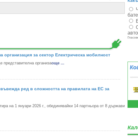
Какъ
бат
авт
Гласов
а организация за сектор Електрическа мобилност
 представителна организа
oще ...
въвежда ред в сложността на правилата на ЕС за
ра на 1 януари 2026 г., обединявайки 14 партньора от 8 държави
Кал