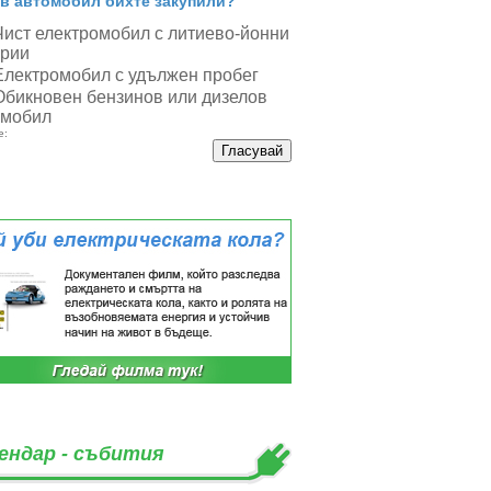
в автомобил бихте закупили?
Чист електромобил с литиево-йонни
ерии
Електромобил с удължен пробег
Обикновен бензинов или дизелов
омобил
е:
ендар - събития