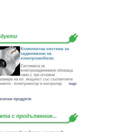
дукти
Комплектна система за
задвижване на
електромобили
Системата за
електрозадвижване обхваща
гама с три основни
азмера на ел. мощност със съответните
ненти - електромотор и контролер. ‎
oще
всички продукти
ета с продължение...