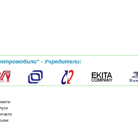
ектромобили" - Учредители:
оекти
луги
нтакти
ъзки