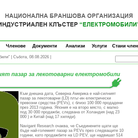
Членове
Документи
Анализи
Услуги
Стани член
ли" | Събота, 08.08.2026 |
ният пазар за лекотоварни електромобили
Към днешна дата
, Северна Америка
е най-силният
пазар
за
лекотоварни
(
LD
)
плъг-ин
електрически
превозни средства (
PEVs
)
,
с близо
100 000
продадени
през 2013 година.
Япония е
на второ място
,
с
малко
под
30 000
продажби,
следвана от Холандия
(над
23
000
)
и Китай
(над
17 хиляди
)
.
Navigant
Research
очаква
, че Съединените щати
ще
бъде най-големият
пазар
за
PEVs
през
следващите 10
години
, като продажбите
на LD
PEV
, ще надвишат
514