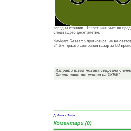
зарядни станции.
Цялостният
ръст
на прод
следващото
десетилетие.
Navigant
Research
прогнозира, че
на свето
24,6%
, докато
световния пазар
за
LD
прево
Изпрати твоя новина свързана с еле
Стани част от екипиа на ИКЕМ!
Добави в Svejo
Коментари (0)