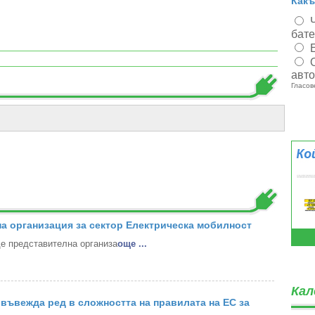
Какъ
бат
авт
Гласов
а организация за сектор Електрическа мобилност
 представителна организа
oще ...
Кал
въвежда ред в сложността на правилата на ЕС за