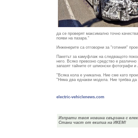
да се проверят максимално точно качества
появи на пазара
.
"
Инженерите
са отговорни за
"
готиния
"
прое
Пакетът за
камуфлаж
на
следващото покол
него.
Всяко превозно средство
е различно
запазят тайните от
шпионски
фотографи
и
"
Всяка кола
е уникална.
Ние сме като
прои
"
Няма два еднакви модела
.
Ние трябва да
electric-vehiclenews.com
Изпрати твоя новина свързана с еле
Стани част от екипиа на ИКЕМ!