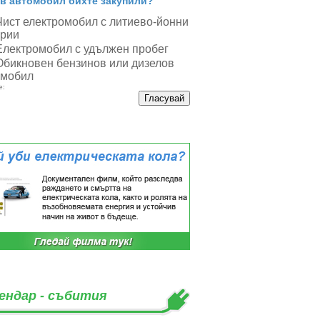
в автомобил бихте закупили?
Чист електромобил с литиево-йонни
ерии
Електромобил с удължен пробег
Обикновен бензинов или дизелов
омобил
е:
ендар - събития