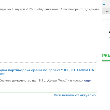
ра на 1 януари 2026 г., обединявайки 14 партньора от 8 държави
Нед
ИКЕ
дна партньорска среща по проект ''ПРЕЗЕНТАЦИИ НА
И''
безното домакинство на ПГТЕ „Хенри Форд“ и в коорди
oще ...
Виж всичко от актуално