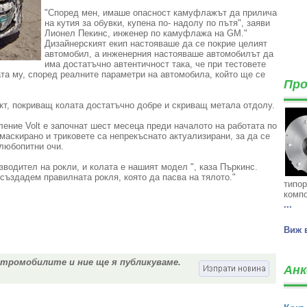
"Според мен, имаше опасност камуфлажът да прилича
на
кутия за обувки, купена
по-
надолу по пътя
", заяви
Лионел
Пекинс, инженер по камуфлажа на
GM
.
"
Дизайнерският екип
настояваше да се покрие целият
автомобил, а
инженерния настояваше автомобилът да
има достатъчно автентичност така, че при тестовете
та му, според реалните параметри на автомобила, който ще се
Про
кт
, покриващ
колата
достатъчно добре и
скриващ
метала
отдолу.
ение Volt
е започнат
шест месеца
преди
началото на
работата по
 маскирано и
триковете
са
непрекъснато
актуализирани, за да
се
любопитни
очи
.
зводител на рокли
,
и колата
е нашият
модел
", каза
Пъркинс
.
създадем
правилната
рокля, която
да пасва на
тялото
.
"
типор
компо
...
Виж 
ктромобилите и ние ще я публикуваме.
Анк