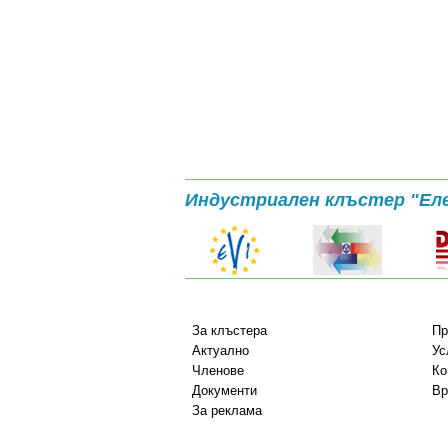
Индустриален клъстер "Ел
За клъстера
Пр
Актуално
Ус
Членове
Ко
Документи
Вр
За реклама