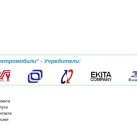
ектромобили" - Учредители:
оекти
луги
нтакти
ъзки