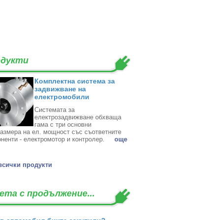
дукти
Комплектна система за
задвижване на
електромобили
Системата за
електрозадвижване обхваща
гама с три основни
азмера на ел. мощност със съответните
ненти - електромотор и контролер. ‎
oще
всички продукти
ета с продължение...