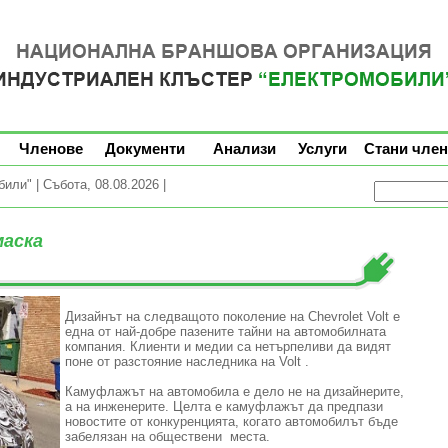
Членове
Документи
Анализи
Услуги
Стани член
ли" | Събота, 08.08.2026 |
маска
Дизайнът
на следващото
поколение на
Chevrolet
Volt
е
една от
най-добре пазените
тайни
на автомобилната
компания. К
лиенти
и медии са
нетърпеливи
да видят
поне от разстояние
наследника на
Volt
.
Камуфлажът на автомобила е дело не на дизайнерите,
а на инженерите. Целта е камуфлажът да предпази
новостите от конкуренцията, когато автомобилът бъде
забелязан на обществени места.