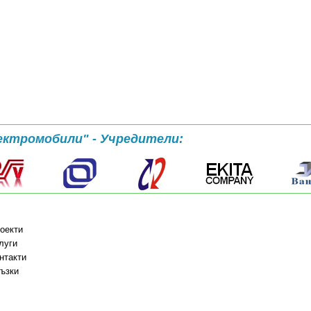
ектромобили" - Учредители:
оекти
луги
нтакти
ъзки