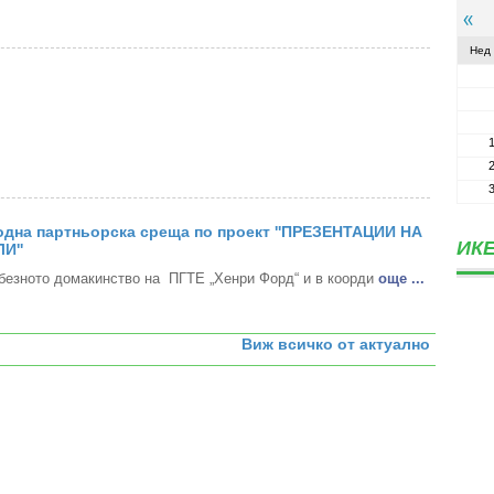
Нед
дна партньорска среща по проект ''ПРЕЗЕНТАЦИИ НА
ИКЕ
И''
безното домакинство на ПГТЕ „Хенри Форд“ и в коорди
oще ...
Виж всичко от актуално