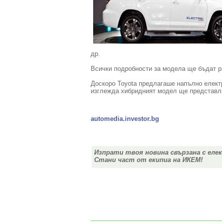
др.
Всички подробности за модела ще бъдат ра
Доскоро Toyota предлагаше напълно електр
изглежда хибридният модел ще представля
automedia.investor.bg
Изпрати твоя новина свързана с еле
Стани част от екипиа на ИКЕМ!