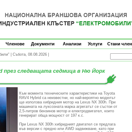
Членове
Документи
Анализи
Услуги
Стани член
ли" | Събота, 08.08.2026 |
id през следващата седмица в Ню Йорк
Към момента техническите характеристики на Toyota
RAV4 Hybrid са неизвестни, но най-вероятно моделът
ще използва хибридния мотор на Lexus NX 300h. При
машината на луксозната марка агрегатът се състои от
2,5-литров бензинов мотор и електродвигател, които
генерират обща мощност от 197 к.с.
При Lexus NX 300h хибридният двигател се предлага
във версии с предно или AWD задвижване, като при