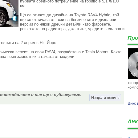
първата средното потребление на гориво е 5,1 л/100
км.
Що се отнася до дизайна на Toyota RAV4 Hybrid, той
ще се отличава от този на бензиновите и дизелови
версии по някои дребни детайли като фаровете,
решетката на радиатора, джантите, уредите в салона и
Про
зкрити на 2 април в Ню Йорк.
ическа версия на своя RAV4, разработена с Tesla Motors. Както
ва неин заместник в гамата от модели.
типор
компо
...
ктромобилите и ние ще я публикуваме.
Виж 
Анк