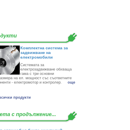
дукти
Комплектна система за
задвижване на
електромобили
Системата за
електрозадвижване обхваща
гама с три основни
азмера на ел. мощност със съответните
ненти - електромотор и контролер. ‎
oще
всички продукти
ета с продължение...