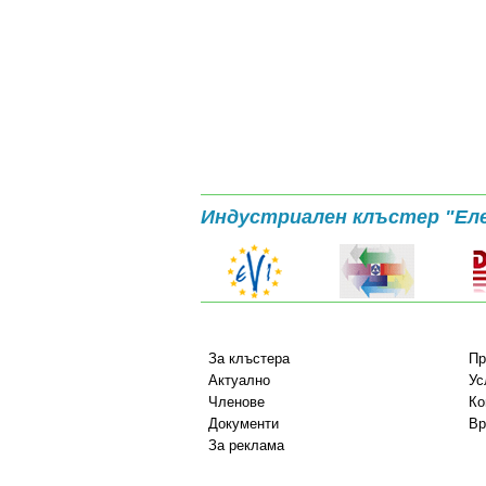
Индустриален клъстер "Ел
За клъстера
Пр
Актуално
Ус
Членове
Ко
Документи
Вр
За реклама