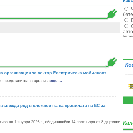
Какъ
бат
авт
Гласов
а организация за сектор Електрическа мобилност
 представителна организа
oще ...
въвежда ред в сложността на правилата на ЕС за
ра на 1 януари 2026 г., обединявайки 14 партньора от 8 държави
Кал