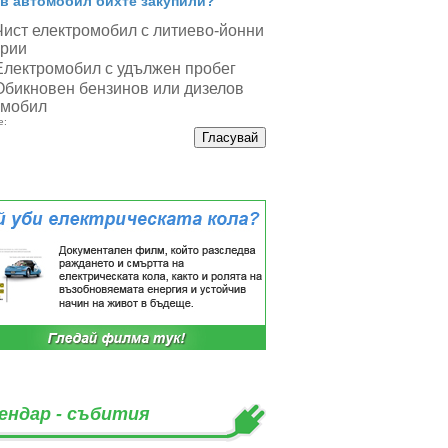
в автомобил бихте закупили?
Чист електромобил с литиево-йонни
ерии
Електромобил с удължен пробег
Обикновен бензинов или дизелов
омобил
е:
ендар - събития