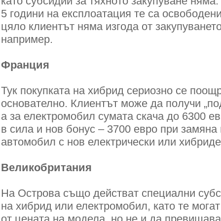
като субсидии за тяхното закупуване няма.
5 години на експлоатация те са освободени
цяло клиентът няма изгода от закупуванет
например.
Франция
Тук покупката на хибрид сериозно се поощр
основателно. Клиентът може да получи „по
а за електромобил сумата скача до 6300 ев
в сила и нов бонус – 3700 евро при замяна
автомобил с нов електрически или хибриде
Великобритания
На Острова също действат специални субс
на хибрид или електромобил, като те могат
от цената на модела, но не и да превишава