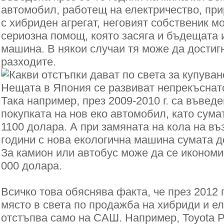
автомобил, работещ на електричество, при
с хибриден агрегат, неговият собственик м
сериозна помощ, която засяга и бъдещата
машина. В някои случаи тя може да достиг
разходите.
Нещата в Япония се развиват непрекъснато
Така например, през 2009-2010 г. са въвед
покупката на нов еко автомобил, като сума
1100 долара. А при замяната на кола на въ
години с нова екологична машина сумата д
За камион или автобус може да се икономи
000 долара.
Всичко това обяснява факта, че през 2012 г
място в света по продажба на хибриди и е
отстъпва само на САШ. Например, Toyota P