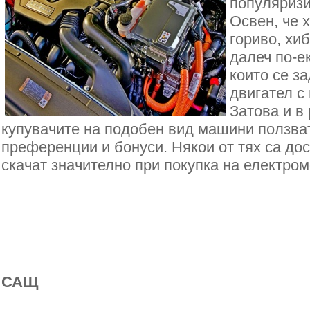
популяризи
Освен, че 
гориво, хи
далеч по-ек
които се з
двигател с
Затова и в
купувачите на подобен вид машини ползва
преференции и бонуси. Някои от тях са дос
скачат значително при покупка на електро
САЩ