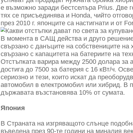
е възможно заради бестселъра Prius. Две 
тях се присъединява и Honda, чийто отговор 
през 2010 г. японците са настигнати и от For
В момента в САЩ действа и друго решение,
свързано с данъците на собствениците на х
свързано с капацитета на батериите на те
Отстъпката варира между 2500 долара за а
достига до 7500 за батерия с 16 кВт/ч. Ос
сериозно и тези, които искат да преоборуд
автомобил в електромобил или хибрид. В 
държавата възстановява 10% от сумата.
Япония
В Страната на изгряващото слънце подобн
въведена през 90-те години на миналия век