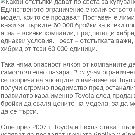
Единственото ограничение е количеството
модел, които се продават. Поставен е лими
важи за първите 60 000 бройки за всеки пр
ясна – всички компании, предлагащи хибри
еднакви условия. Тоест – отстъпката важи,
хибрид от тези 60 000 единици.
Така няма опасност някоя от компаниите д
самостоятелно пазара. В случая ограничен
се попречи на японците и най-вече на Toyot
получи огромно предимство пред останали
правилото кара именно Toyota след продаж
бройки да сваля цените на модела, за да 
да се търси.
Още през 2007 г. Toyota и Lexus стават пър
успяват да продадат нужната бройка хибри