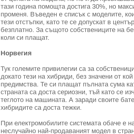
тази година помощта достига 30%, но макс
променя. Въведен е списък с моделите, ко
тези отстъпки, като те се допускат в цент
безплатно. За същото собствениците на бе
коли си плащат.
Норвегия
Тук големите привилегии са за собствениц
докато тези на хибриди, без значени от кой
предимства. Те си плащат пълната сума ка
страната са доста сериозни, тъй като се из
теглото на машината. А заради своите бат
хибридите са доста тежки.
При електромобилите системата обаче е н
неслучайно най-продаваният модел в страна