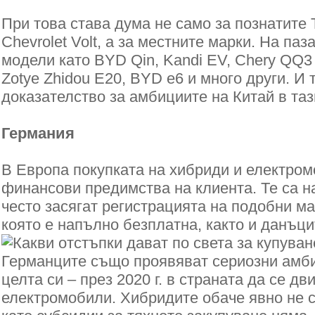
При това става дума не само за познатите T
Chevrolet Volt, а за местните марки. На паз
модели като BYD Qin, Kandi EV, Chery QQ3
Zotye Zhidou E20, BYD e6 и много други. И 
доказателство за амбициите на Китай в таз
Германия
В Европа покупката на хибриди и електро
финансови предимства на клиента. Те са на
често засягат регистрацията на подобни м
която е напълно безплатна, както и данъци
Германците също проявяват сериозни амби
целта си – през 2020 г. в страната да се дв
електромобили. Хибридите обаче явно не с