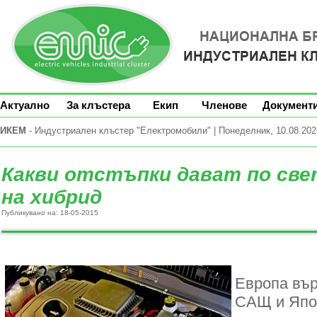
Актуално
За клъстера
Екип
Членове
Документ
ИКЕМ
- Индустриален клъстер "Електромобили" | Понеделник, 10.08.2026
Какви отстъпки дават по свет
на хибрид
Публикувано на: 18-05-2015
Европа вър
САЩ и Япо