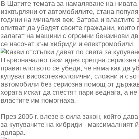
В Щатите темата за намаляване на нивата 
изхвърляни от автомобилите, стана популя
години на миналия век. Затова и властите 
опитват да убедят своите граждани, които
залагат на машини с огромни бензинови дв
се насочат към хибриди и електромобили.
Първоначално тази идея срещна сериозна 
правителството се убеди, че няма как да у
купуват високотехнологични, сложни и съо
автомобили без сериозна помощ от държав
хората искат да спестят пари веднага, а не
властите им помогнаха.
През 2005 г. влезе в сила закон, който дав
за купувачите на хибриди - максималният й
долара.