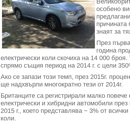
Великобрит
особено ви
предлагани
причината 
знаят за тя
През първа
година пр
електрически коли
скочиха на
14 000 броя.
спрямо същия период на 2014 г. с цели 350
Ако се запази този темп, през 2015г. проц
ще надхвърли многократно тези от 2014г.
Британците са регистрирали малко повече 
електрически и хибридни автомобили през 
2015 г., което представлява ~ 3% от всичк
коли.