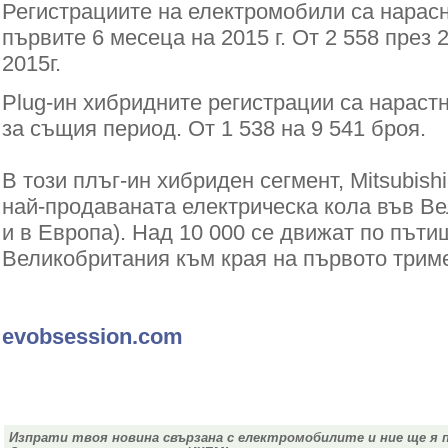
Регистрациите на електромобили
са нарас
първите 6 месеца на 2015 г. От 2 558 през 2
2015г.
Plug-ин хибридните регистрации са нараст
за същия период. От 1 538 на 9 541 броя.
В този плъг-ин хибриден сегмент, Mitsubish
най-продаваната електрическа кола във Ве
и в Европа).
Над 10 000 се движат по пъти
Великобритания към края на първото триме
evobsession.com
Изпрати твоя новина свързана с електромобилите и ние ще я 