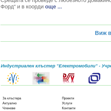
Срещата се проведе с любезното домакин
Форд“ и в коорди
oще ...
Виж в
Индустриален клъстер "Електромобили" - Учр
За клъстера
Проекти
Актуално
Услуги
Членове
Контакти