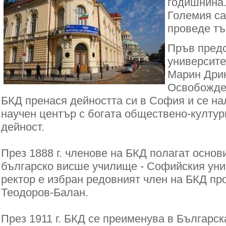
годишнина.
Големия са
проведе тъ
Пръв предс
университе
Марин Дри
Освобожде
БКД пренася дейността си в София и се на
научен център с богата обществено-култур
дейност.
През 1888 г. членове на БКД полагат основ
българско висше училище - Софийския уни
ректор е избран редовният член на БКД п
Теодоров-Балан.
През 1911 г. БКД се преименува в Българс