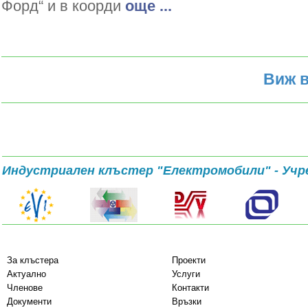
Форд“ и в коорди
oще ...
Виж в
Индустриален клъстер "Електромобили" - Учр
За клъстера
Проекти
Актуално
Услуги
Членове
Контакти
Документи
Връзки