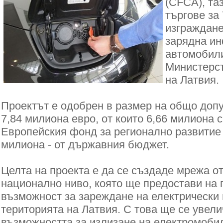
(CFCA), та
търгове за
изграждане
зарядна ин
автомобил
Министерст
на Латвия.
Проектът е одобрен в размер на общо допу
7,84 милиона евро, от които 6,66 милиона 
Европейския фонд за регионално развитие 
милиона - от държавния бюджет.
Целта на проекта е да се създаде мрежа о
национално ниво, която ще предостави на
възможност за зареждане на електрически 
територията на Латвия. С това ще се увел
възможността за излизане на електромоби