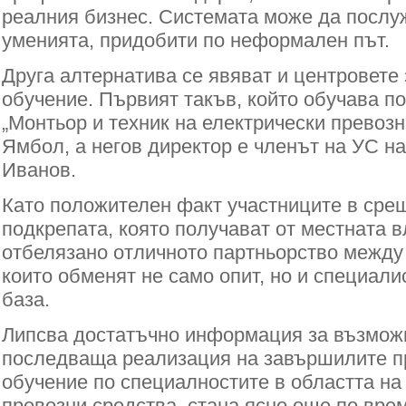
реалния бизнес. Системата може да послу
уменията, придобити по неформален път.
Друга алтернатива се явяват и центровете
обучение. Първият такъв, който обучава п
„Монтьор и техник на електрически превозн
Ямбол, а негов директор е членът на УС 
Иванов.
Като положителен факт участниците в сре
подкрепата, която получават от местната в
отбелязано отличното партньорство между
които обменят не само опит, но и специалис
база.
Липсва достатъчно информация за възмож
последваща реализация на завършилите 
обучение по специалностите в областта на
превозни средства, стана ясно още по врем