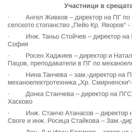
Участници в срещата
· Ангел Живков – директор на ПГ по 
селското стопанство „Пейо Кр. Яворов“ -
· Инж. Таньо Стойчев – директор на П
София
· Росен Хаджиев – директор и Натали
Пацов, преподаватели в ПГ по механоел
· Нина Танчева – зам.-директор на П
механоелектротехника „Хр. Смирненски“
· Донка Станчева – директор на ПГСС
Хасково
· Инж. Станчо Атанасов – директор на
Своге и инж. Росица Стайкова – Зам.-ди