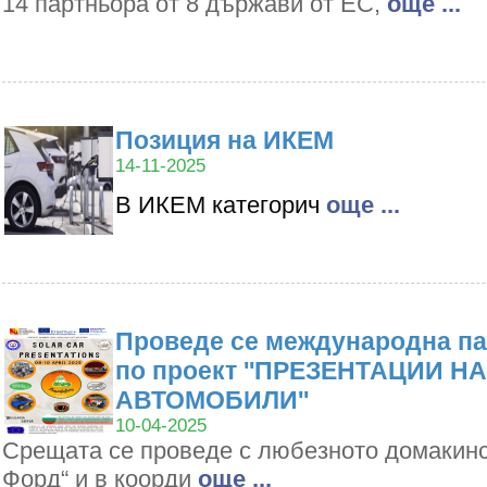
14 партньора от 8 държави от ЕС,
oще ...
Позиция на ИКЕМ
14-11-2025
В ИКЕМ категорич
oще ...
Проведе се международна па
по проект ''ПРЕЗЕНТАЦИИ Н
АВТОМОБИЛИ''
10-04-2025
Срещата се проведе с любезното домакин
Форд“ и в коорди
oще ...