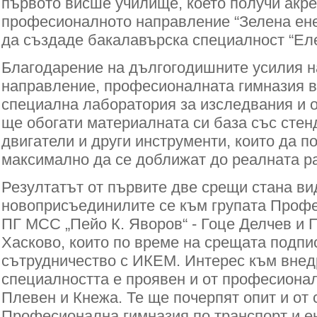
първото висше училище, което получи акр
професионалното направление “Зелена ене
да създаде бакалавърска специалност “Ел
Благодарение на дългогодишните усилия н
направление, професионалната гимназия в
специална лаборатория за изследвания и о
ще обогати материалната си база със стен
двигатели и други инструменти, които да п
максимално да се доближат до реалната р
Резултатът от първите две срещи стана ви
новоприсъединилите се към групата Профе
ПГ МСС „Пейо К. Яворов“ - Гоце Делчев и 
Хасково, които по време на срещата подп
сътрудничество с ИКЕМ. Интерес към внед
специалността е проявен и от професионал
Плевен и Кнежа. Те ще почерпят опит и от
Професионална гимназия по транспорт и е