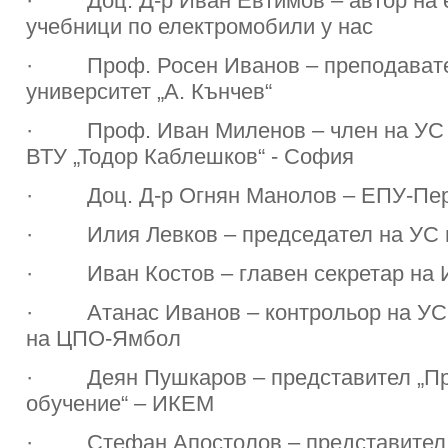
· Доц. Д-р Иван Евтимов – автор на 
учебници по електромобили у нас
· Проф. Росен Иванов – преподавате
университет „А. Кънчев“
· Проф. Иван Миленов – член на УС 
ВТУ „Тодор Каблешков“ - София
· Доц. Д-р Огнян Манолов – ЕПУ-Пе
· Илия Левков – председател на УС
· Иван Костов – главен секретар на
· Атанас Иванов – контрольор на УС 
на ЦПО-Ямбол
· Деян Пушкаров – представител „П
обучение“ – ИКЕМ
· Стефан Апостолов – представител “