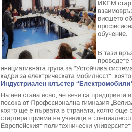
ИКЕМ стар
взаимовръз
висшето об
професион
обучение.
В тази връз
проведете 
инициативната група за "Устойчива система
кадри за електрическата мобилност", която
Индустриален клъстер “Електромобили
На нея стана ясно, че вече са предприети в
посока от Професионална гимназия „Велиза
която ще е първата в страната, която още 
стартира приема на ученици в специалност
Европейският политехнически университет 