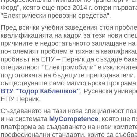
Форд”, която още през 2014 г. откри първа
"Електрически превозни средства".
Пред всички учебни заведения стои пробл
квалификацията на кадри за тези нови спе
причините е недостатъчното заплащане на
по-големият проблем е тяхната квалификац
пробивът на ЕПУ – Перник да създаде бак
специалност “Електромобили” е изключите
подготовката на бъдещите преподаватели.
съществуваше само магистърска програма
ВТУ "Тодор Каблешков"
, Русенски универ
ЕПУ Перник.
Създаването на тази нова специалност по
и на системата
MyCompetence
, която ще 
платформа за създаването на нови компет
професионални стандарти, които са съобра