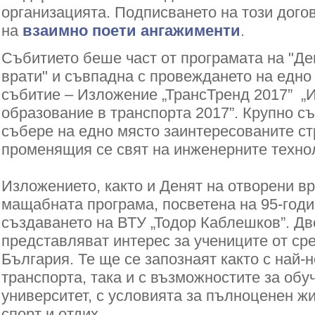
организацията. Подписването на този дого
на
взаимно поети ангажименти
.
Събитието беше част от програмата на "Де
врати" и съвпадна с провеждането на едн
събитие – Изложение „ТрансТренд 2017” „И
образование в транспорта 2017”. Крупно с
събере на едно място заинтересованите ст
променящия се свят на инженерните техно
Изложението, както и Денят на отворени вр
мащабната програма, посветена на 95-год
създаването на ВТУ „Тодор Каблешков”. Дв
представляват интерес за учениците от ср
България. Те ще се запознаят както с най-
транспорта, така и с възможностите за обу
университет, с условията за пълноценен жи
спорт и отдих.