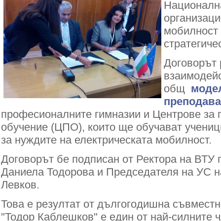
Националн
организаци
мобилност
стратегиче
Договорът 
взаимодейс
общ
модел
преподава
професионалните гимназии и Центрове за
обучение (ЦПО), които ще обучават учениц
за нуждите на електрическата мобилност.
Договорът бе подписан от Ректора на ВТУ п
Даниела Тодорова и Председателя на УС 
Левков.
Това е резултат от дългогодишна съвместн
"Тодор Каблешков" е един от най-силните 