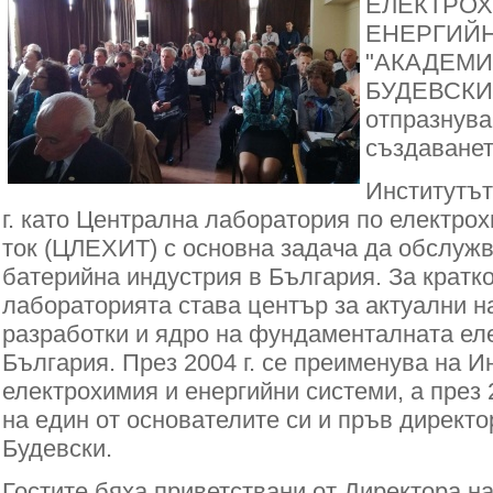
ЕЛЕКТРО
ЕНЕРГИЙ
"АКАДЕМИ
БУДЕВСКИ
отпразнува
създаванет
Институтът
г. като Централна лаборатория по електро
ток (ЦЛЕХИТ) с основна задача да обслуж
батерийна индустрия в България. За кратк
лабораторията става център за актуални 
разработки и ядро на фундаменталната ел
България. През 2004 г. се преименува на И
електрохимия и енергийни системи, а през 
на един от основателите си и пръв директо
Будевски.
Гостите бяха приветствани от Директора на