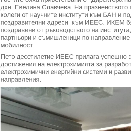
дхн. Евелина Славчева. На празненството 
колеги от научните институти към БАН и п
поздравителни адреси към ИЕЕС. ИКЕМ б
поздравени от ръководството на института
партньори и съмишленици по направление 
мобилност.
Пето десетилетие ИЕЕС прилага успешно
достижения на електрохимията за разрабо
електрохимични енергийни системи и разви
направления.