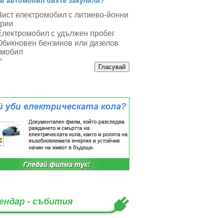
в автомобил бихте закупили?
Чист електромобил с литиево-йонни
ерии
Електромобил с удължен пробег
Обикновен бензинов или дизелов
омобил
е:
ендар - събития