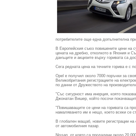
потребителите още една допълнителна прич
В Европейския съюз повишените цени на с
цената на дребно, отколкото в Япония и С
данъците и акцизите върху горивата са дос
Сега редната цена на течните горива е с п
Opel е получил около 7000 поръчки за сво
Великобритания регистрациите на електро
по данни от Дружеството на производители
"Със сигурност има инерция, която показва
Джонатан Вишер, който посочи покачващите
"Повишаващите се цени на горивата са пр
намаляването им е нещо, което всеки се ст
В глобален мащаб, новите регистрации на 
от автомобилния пазар.
Nissan, от която са продадени около 20 0