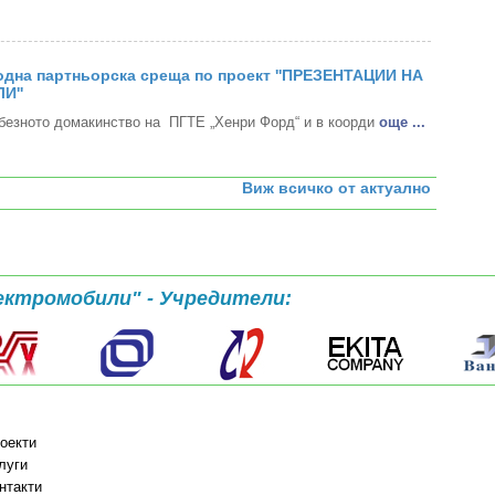
дна партньорска среща по проект ''ПРЕЗЕНТАЦИИ НА
И''
безното домакинство на ПГТЕ „Хенри Форд“ и в коорди
oще ...
Виж всичко от актуално
ектромобили" - Учредители:
оекти
луги
нтакти