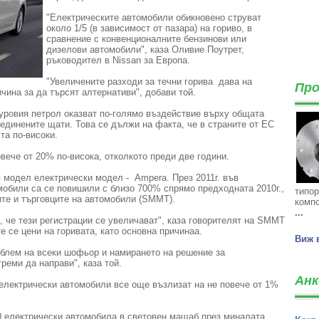
"Електрическите автомобили обикновено струват
около 1/5 (в зависимост от пазара) на гориво, в
сравнение с конвенционалните бензинови или
дизелови автомобили", каза Оливие Поутрет,
ръководител в Nissan за Европа.
"Увеличените разходи за течни горива дава на
Про
ина за да търсят алтернативи", добави той.
уровия петрол оказват по-голямо въздействие върху общата
ъединените щати. Това се дължи на факта, че в страните от ЕС
та по-високи.
овече от 20% по-висока, отколкото преди две години.
я модел електрически модел - Ampera. През 2011г. във
мобили са се повишили с близо 700% спрямо предходната 2010г.,
типор
те и търговците на автомобили (SMMT).
компо
...
, че тези регистрации се увеличават", каза говорителят на SMMT
 се цени на горивата, като основна причинаа.
Виж 
облем на всеки шофьор и намирането на решение за
реми да направи", каза той.
Анк
електрически автомобили все още възлизат на не повече от 1%
00 електрически автомобила в световен мащаб през миналата