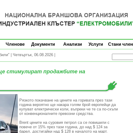
Членове
Документи
Анализи
Услуги
Стани член
ли" | Четвъртък, 06.08.2026 |
ще стимулират продажбите на
Рязкото покачване на цените на горивата през тази
година вероятно ще накара голям брой европейци да
купуват електрически коли, въпреки че те са по-скъпи
от конвенционалните превозни средства.
Brent цените на суровия петрол са се повишили с
повече от 15% през тази година, до над $ 124 за
барел, достигайки над $ 128 в началото на март.