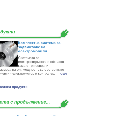
дукти
Комплектна система за
задвижване на
електромобили
Системата за
електрозадвижване обхваща
гама с три основни
азмера на ел. мощност със съответните
ненти - електромотор и контролер. ‎
oще
всички продукти
ета с продължение...