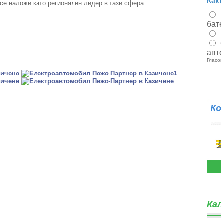
Как
се наложи като регионален лидер в тази сфера.
бат
авт
Гласо
Ка