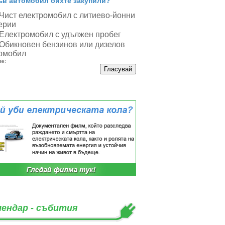
ъв автомобил бихте закупили?
Чист електромобил с литиево-йонни
ерии
Електромобил с удължен пробег
Обикновен бензинов или дизелов
омобил
ве:
лендар - събития