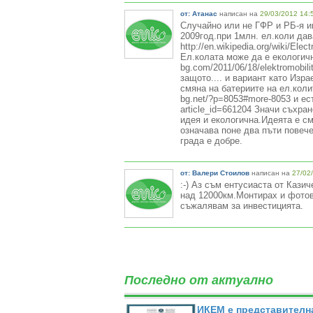
от: Атанас
написан на
29/03/2012 14:
Случайно или не ГФР и РБ-я и
2009год.при 1млн. ел.коли да
http://en.wikipedia.org/wiki/El
Ел.колата може да е екологична
bg.com/2011/06/18/elektromobili
защото.... и вариант като Изра
смяна на батериите на ел.колит
bg.net/?p=8053#more-8053 и ест
article_id=661204 Значи съхран
идея и екологична.Идеята е см
означава поне два пъти повече
града е добре.
от: Валери Стоилов
написан на
27/02
:-) Аз съм ентусиаста от Кази
над 12000км.Монтирах и фотово
съжалявам за инвестицията.
Последно от актуално
ИКЕМ е представителна