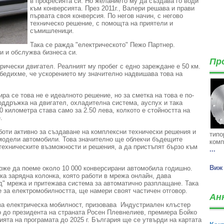
в професията си. Но желанието му да създава го води
към конверсията. През 2011г., Валери решава и прави
първата своя конверсия. По негов начин, с негово
техническо решение, с помощта на приятели и
съмишленици.
Така се ражда "електрическото" Пежо Партнер.
и и обслужва бизнеса си.
Пр
ически двигател. Реалният му пробег с едно зареждане е 50 км.
Убедихме, че ускорението му значително надвишава това на
ра се това не е идеалното решение, но за сметка на това е по-
оддръжка на двигател, охладителна система, ауспух и така
0 километра става само за 2.50 лева, колкото е стойността на
.
оти активно за създаване на комплексни технически решения и
типо
 модели автомобили. Това значително ще облекчи бъдещите
комп
 техническите възможности и решения, а да пристъпят бързо към
...
Виж 
оже да поеме около 10 000 конверсирани автомобила годишно.
а зарядна колонка, която работи в мрежа онлайн, дава
д" мрежа и притежава система за автоматично разплащане. Така
е за електромобилността, ще намери своят частичен отговор.
Ан
за електрическа мобилност, призовава Индустриален клъстер
 до президента на страната Росен Плевнелиев, премиера Бойко
ията на програмата до 2025 г. България ще се утвърди на картата