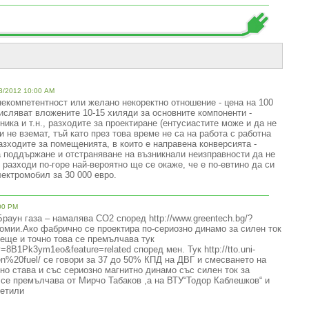
3/2012 10:00 AM
некомпетентност или желано некоректно отношение - цена на 100
числяват вложените 10-15 хиляди за основните компоненти -
ника и т.н., разходите за проектиране (ентусиастите може и да не
и не вземат, тъй като през това време не са на работа с работна
разходите за помещенията, в които е направена конверсията -
а поддържане и отстраняване на възникнали неизправности да не
 разходи по-горе най-вероятно ще се окаже, че е по-евтино да си
ектромобил за 30 000 евро.
00 PM
раун газа – намалява СО2 според http://www.greentech.bg/?
номии.Ако фабрично се проектира по-сериозно динамо за силен ток
деще и точно това се премълчава тук
=8B1Pk3ym1eo&feature=related според мен. Тук http://tto.uni-
gen%20fuel/ се говори за 37 до 50% КПД на ДВГ и смесването на
но става и със сериозно магнитно динамо със силен ток за
 се премълчава от Мирчо Табаков ,а на ВТУ“Тодор Каблешков“ и
сетили