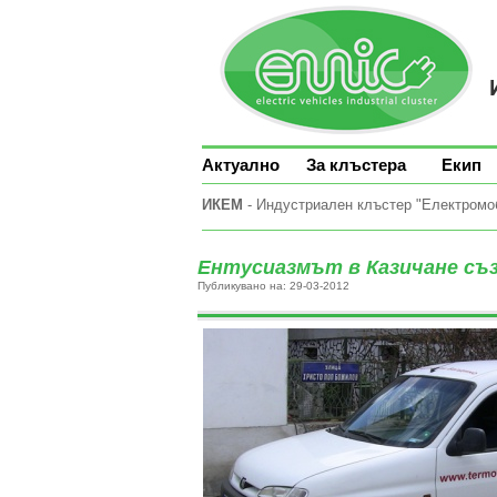
Актуално
За клъстера
Екип
ИКЕМ
- Индустриален клъстер "Електромоби
Ентусиазмът в Казичане съз
Публикувано на: 29-03-2012