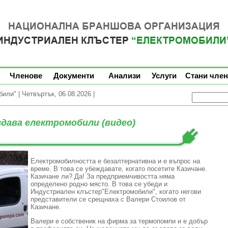
Членове
Документи
Анализи
Услуги
Стани член
ли" | Четвъртък, 06.08.2026 |
дава електромобили (видео)
Електромобилността е безалтернативна и е въпрос на
време. В това се убеждавате, когато посетите Казичане.
Казичане ли? Да! За предприемчивостта няма
определено родно място. В това се убеди и
Индустриален клъстер"Електромобили", когато негови
представители се срещнаха с Валери Стоилов от
Казичане.
Валери е собственик на фирма за термопомпи и е добър