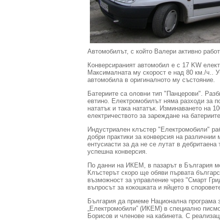
Автомобилът, с който Валери активно работ
Конверсираният автомобил е с 17 KW електр
Максималната му скорост е над 80 км./ч.. 
автомобила в оригиналното му състояние.
Батериите са оловни тип "Панцерови". Разби
евтино. Електромобилът няма разходи за п
нататък и така нататък. Изминаването на 10
електричеството за зареждане на батериите
Индустриален клъстер "Електромобили" раб
добри практики за конверсия на различнии
ентусиасти за да не се лутат в дебритаена
успешна конверсия.
По данни на ИКЕМ, в пазарът в България м
Клъстерът скоро ще обяви първата българск
възможност за управление чрез "Смарт Гри
въпросът за кокошката и яйцето в споровет
България да приеме Национална програма 
„Електромобили” (ИКЕМ) в специално писмо
Борисов и членове на кабинета. С реализац