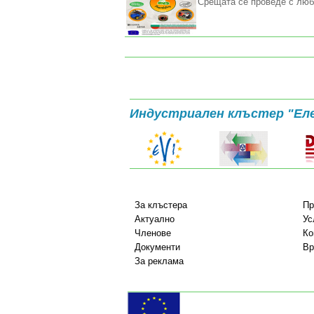
Срещата се проведе с люб
Индустриален клъстер "Ел
За клъстера
Пр
Актуално
Ус
Членове
Ко
Документи
Вр
За реклама