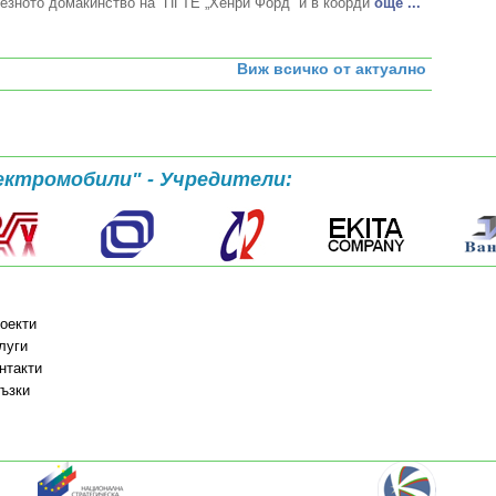
езното домакинство на ПГТЕ „Хенри Форд“ и в коорди
oще ...
Виж всичко от актуално
ектромобили" - Учредители:
оекти
луги
нтакти
ъзки