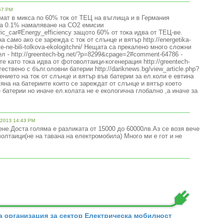
57 PM
мат в микса по 60% ток от ТЕЦ на въглища и в Германия
ва 0.1% намаляване на СО2 емисии
ectric_car#Energy_efficiency защото 60% от тока идва от ТЕЦ-ве.
 само ако се зарежда с ток от слънце и вятър http://energetika-
te-ne-bili-tolkova-ekologitchni/ Нещата са прекалено много сложни
ел - http://greentech-bg.net/?p=8299&cpage=2#comment-64786 -
е като тока идва от фотоволтаици-когенерация http://greentech-
ествено с бълг.оловни батерии http://dariknews.bg/view_article.php?
ението на ток от слънце и вятър във батерии за ел.коли е евтина
яна на батериите които се зареждат от слънце и вятър което
 батерии но иначе ел.колата не е екологична глобално ,а иначе за
/2013 14:43 PM
чене.Доста голяма е разликата от 15000 до 60000лв.Аз се возя вече
лтаици(не на тавана на електромобила) Много ми е гот и не
 организация за сектор Електрическа мобилност