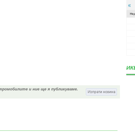
Не
ИК
тромобилите и ние ще я публикуваме.