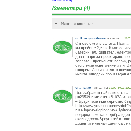
Добави в Svejo
Коментари (4)
Напиши коментар
от: Електромобилист
написан на
30/0
Отново смях в залата. Пълна 
км пробег е 2,5лв. Къде се из
батерии, ел. двигател, електро
дават пари за проектиране, но 
заплата - пропуснати ползи), 
отопление осветление и т.н. З
говорим. Ако изчислите всички
купите заводски произведен ел
от: Атанас
написан на
29/03/2012 15:
Все забравям най-важното на Б
p=23539 и ми стига 8-10% ико
– Браун газа има сериозно бъ
http://www.youtube.com/watch?v
ruse.bg/developing/view/Hydro
водород с метан е добра идея 
оксиводород/Браун газ/ и това
доцентите незнам дали са се 