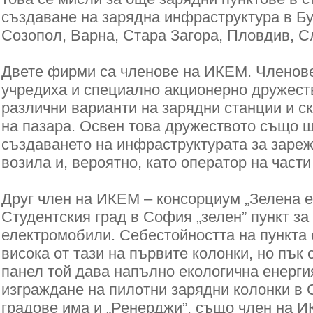
създаване на зарядна инфраструктура в Бу
Созопол, Варна, Стара Загора, Пловдив, С
Двете фирми са членове на ИКЕМ. Членове
учредиха и специално акционерно дружеств
различни варианти на зарядни станции и с
на пазара. Освен това дружеството също щ
създаването на инфраструктурата за зареж
возила и, вероятно, като оператор на части
Друг член на ИКЕМ – консорциум „Зелена е
Студентския град в София „зелен” пункт за
електромобили. Себестойността на пункта 
висока от тази на първите колонки, но пък
панел той дава напълно екологична енерги
изграждане на пилотни зарядни колонки в 
градове има и „Ренерджи”, също член на 