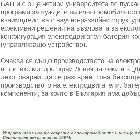
БАН и с още четири университета по пуска
програми за нуждите на електромобилност
взаимодейства с научно-развойни структур
ефективни решения на възловата за еколо
конфигурация електродвигател-батерия-ко
(управляващо устройство).
Очаква се също производството на електр
в „Литекс моторс” край Ловеч за леки и в „Д
лекотоварни, да се разгърне. Това безспор
производството на електродвигатели, бате
компоненти, за които в България има доб
Изпрати твоя новина свързана с електромобилите и ние ще я 
Стани част от екипиа на ИКЕМ!