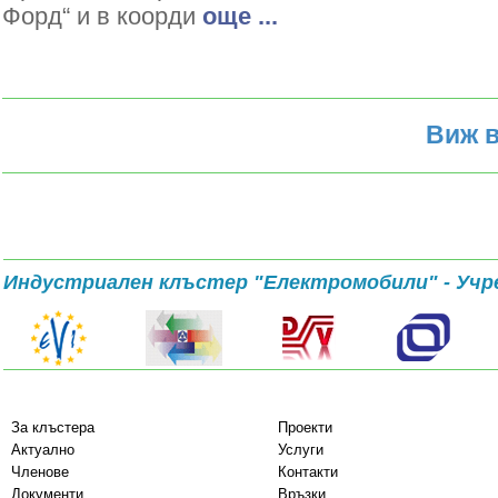
Форд“ и в коорди
oще ...
Виж в
Индустриален клъстер "Електромобили" - Учр
За клъстера
Проекти
Актуално
Услуги
Членове
Контакти
Документи
Връзки