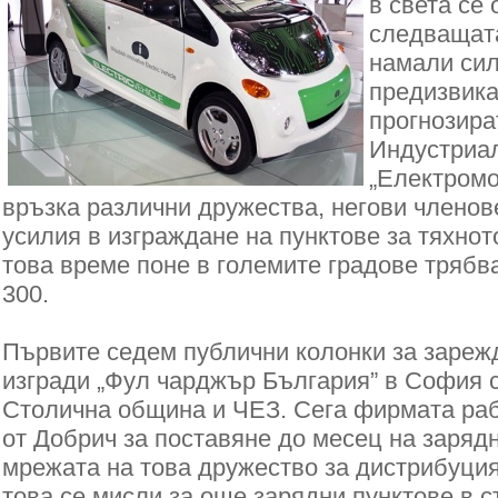
в света се 
следващата
намали сил
предизвика
прогнозира
Индустриа
„Електромо
връзка различни дружества, негови членов
усилия в изграждане на пунктове за тяхнот
това време поне в големите градове трябва
300.
Първите седем публични колонки за зарежд
изгради „Фул чарджър България” в София 
Столична община и ЧЕЗ. Сега фирмата рабо
от Добрич за поставяне до месец на зарядн
мрежата на това дружество за дистрибуция
това се мисли за още зарядни пунктове в с