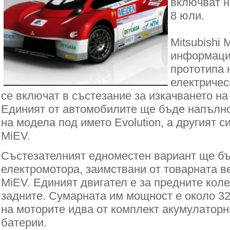
включват н
8 юли.
Mitsubishi 
информация
прототипа 
електричес
се включат в състезание за изкачването на
Единият от автомобилите ще бъде напълн
на модела под името Evolution, а другият с
MiEV.
Състезателният едноместен вариант ще бъ
електромотора, заимствани от товарната вер
MiEV. Единият двигател е за предните колел
задните. Сумарната им мощност е около 32
на моторите идва от комплект акумулаторн
батерии.