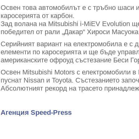
Освен това автомобилът е с тръбно шаси и
каросерията от карбон.
Зад волана на Mitsubishi i-MiEV Evolution 
победител от рали „Дакар“ Хироси Масуока
Серийният вариант на електромобила е с 
елементи по каросерията и ще бъде управ
американските офроуд състезание Беси Го
Освен Mitsubishi Motors с електромобили в
пуснат Nissan и Toyota. Състезанието започ
Абсолютният рекорд на трасето принадлеж
Агенция Speed-Press