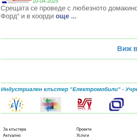
10-04-2025
Срещата се проведе с любезното домакин
Форд“ и в коорди
oще ...
Виж в
Индустриален клъстер "Електромобили" - Учр
За клъстера
Проекти
Актуално
Услуги