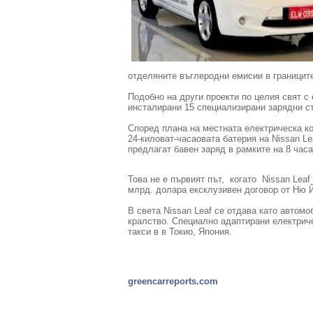
отделяните въглеродни емисии в границит
Подобно на други проекти по целия свят с
инсталирани 15 специализирани зарядни ст
Според плана на местната електрическа ко
24-киловат-часаовата батерия на Nissan Le
предлагат бавен заряд в рамките на 8 часа
Това не е първият път, когато Nissan Leaf
млрд. долара ексклузивен договор от Ню 
В света Nissan Leaf се отдава като автом
кралство. Специално адаптирани електриче
такси в в Токио, Япония.
greencarreports.com