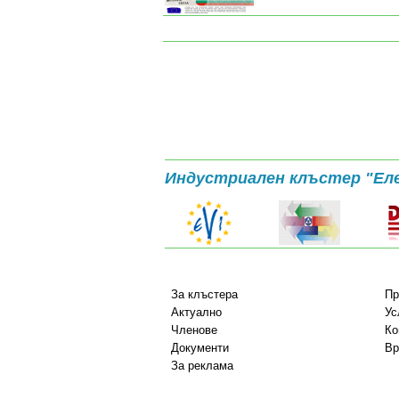
Индустриален клъстер "Ел
За клъстера
Пр
Актуално
Ус
Членове
Ко
Документи
Вр
За реклама