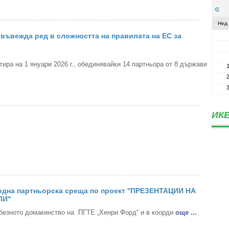
Нед
въвежда ред в сложността на правилата на ЕС за
ра на 1 януари 2026 г., обединявайки 14 партньора от 8 държави
ИКЕ
дна партньорска среща по проект ''ПРЕЗЕНТАЦИИ НА
И''
безното домакинство на ПГТЕ „Хенри Форд“ и в коорди
oще ...