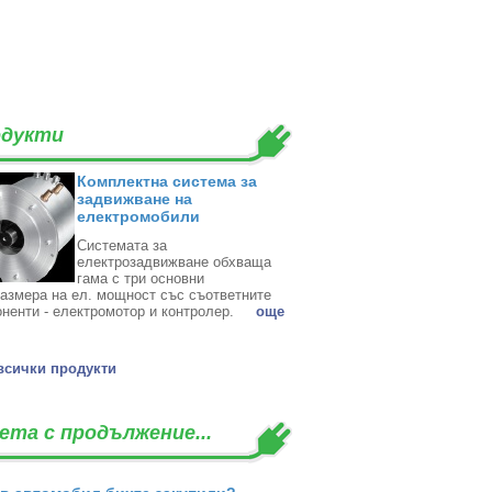
дукти
Комплектна система за
задвижване на
електромобили
Системата за
електрозадвижване обхваща
гама с три основни
азмера на ел. мощност със съответните
ненти - електромотор и контролер. ‎
oще
всички продукти
ета с продължение...