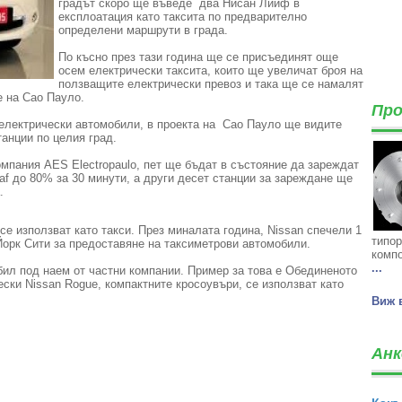
градът скоро ще въведе два Нисан Лийф в
експлоатация като таксита по предварително
определени маршрути в града.
По късно през тази година ще се присъединят още
осем електрически таксита, които ще увеличат броя на
ползващите електрически превоз и така ще се намалят
е на Сао Пауло.
Про
 електрически автомобили, в проекта на Сао Пауло ще видите
анции по целия град.
мпания AES Electropaulo, пет ще бъдат в състояние да зареждат
af до 80% за 30 минути, а други десет станции за зареждане ще
.
 се използват като такси. През миналата година, Nissan спечели 1
типор
Йорк Сити за предоставяне на таксиметрови автомобили.
компо
...
обил под наем от частни компании. Пример за това е Обединеното
ски Nissan Rogue, компактните кросоувъри, се използват като
Виж 
Анк