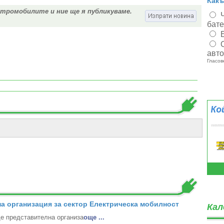
Какъ
ктромобилите и ние ще я публикуваме.
бат
авт
Гласов
а организация за сектор Електрическа мобилност
Кал
 представителна организа
oще ...