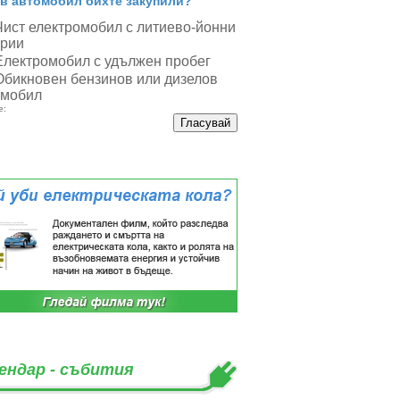
в автомобил бихте закупили?
Чист електромобил с литиево-йонни
ерии
Електромобил с удължен пробег
Обикновен бензинов или дизелов
омобил
е:
ендар - събития