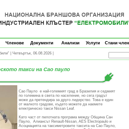
Членове
Документи
Анализи
Услуги
Стани член
ли" | Четвъртък, 06.08.2026 |
еското такси на Сао пауло
Сао Пауло e най-големият град в Бразилия и седмият
по големина в света по население, но сега градът
може да претендира за друго лидерство. Това е един
от малкото градове, където можете да наемете
електрическо такси Nissan Leaf.
Като част от пилотната програма между Община Сан
Пауло, Алиансът Renault-Nissan, AES Electropaulo и
Асоциацията на таксиметровите таксита на Сао Пауло,