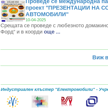
Проведе се международна па
проект ''ПРЕЗЕНТАЦИИ НА 
АВТОМОБИЛИ''
10-04-2025
Срещата се проведе с любезното домакин
Форд“ и в коорди
oще ...
Виж в
Индустриален клъстер "Електромобили" - Учр