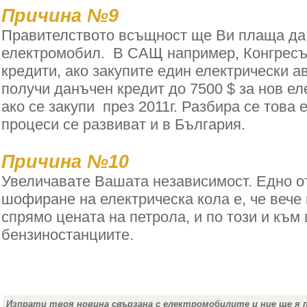
Причина №9
Правителството всъщност ще Ви плаща д
електромобил. В САЩ например, Конгресъ
кредити, ако закупите един електрически 
получи данъчен кредит до 7500 $ за нов е
ако се закупи през 2011г. Разбира се това 
процеси се развиват и в България.
Причина №10
Увеличавате Вашата независимост. Едно о
шофиране на електрическа кола е, че вече 
спрямо цената на петрола, и по този и към
бензиностанциите.
Изпрати твоя новина свързана с електромобилите и ние ще я 