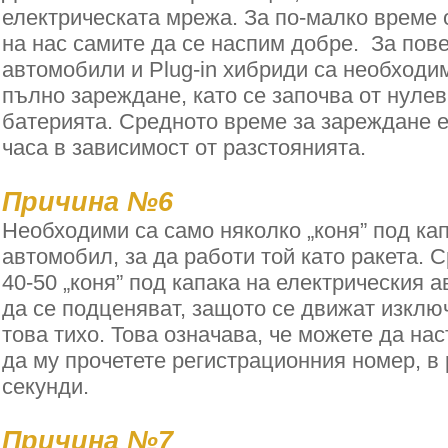
електрическата мрежа. За по-малко време о
на нас самите да се наспим добре. За пов
автомобили и Plug-in хибриди са необходим
пълно зареждане, като се започва от нулев
батерията. Средното време за зареждане е
часа в зависимост от разстоянията.
Причина №6
Необходими са само няколко „коня” под ка
автомобил, за да работи той като ракета. 
40-50 „коня” под капака на електрическия 
да се подценяват, защото се движат изклю
това тихо. Това означава, че можете да нас
да му прочетете регистрационния номер, в
секунди.
Причина №7