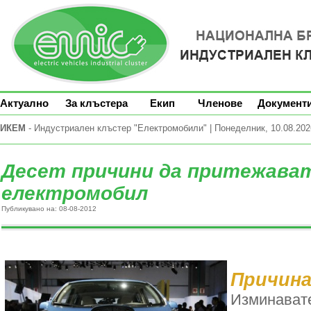
Актуално
За клъстера
Екип
Членове
Документ
ИКЕМ
- Индустриален клъстер "Електромобили" | Понеделник, 10.08.2026
Десет причини да притежава
електромобил
Публикувано на: 08-08-2012
Причин
Изминавате