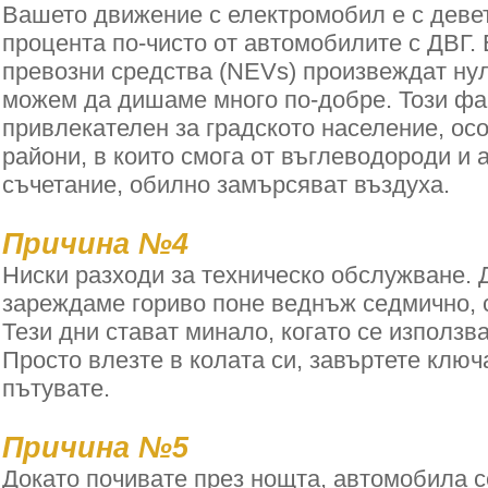
Вашето движение с електромобил е с деве
процента по-чисто от автомобилите с ДВГ.
превозни средства (NEVs) произвеждат ну
можем да дишаме много по-добре. Този фа
привлекателен за градското население, ос
райони, в които смога от въглеводороди и 
съчетание, обилно замърсяват въздуха.
Причина №4
Ниски разходи за техническо обслужване. 
зареждаме гориво поне веднъж седмично, с
Тези дни стават минало, когато се използв
Просто влезте в колата си, завъртете ключ
пътувате.
Причина №5
Докато почивате през нощта, автомобила с