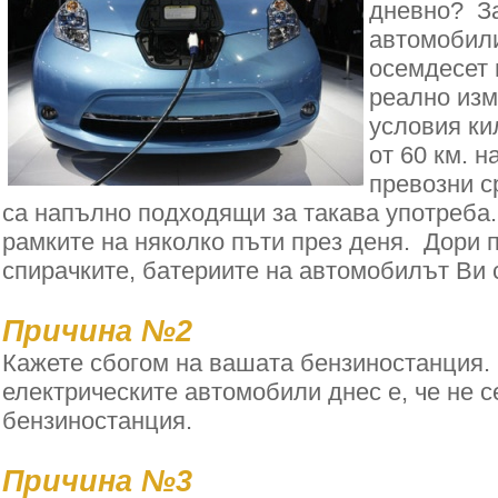
дневно? За
автомобили
осемдесет 
реално изм
условия ки
от 60 км. н
превозни с
са напълно подходящи за такава употреба
рамките на няколко пъти през деня. Дори 
спирачките, батериите на автомобилът Ви 
Причина №2
Кажете сбогом на вашата бензиностанция.
електрическите автомобили днес е, че не 
бензиностанция.
Причина №3