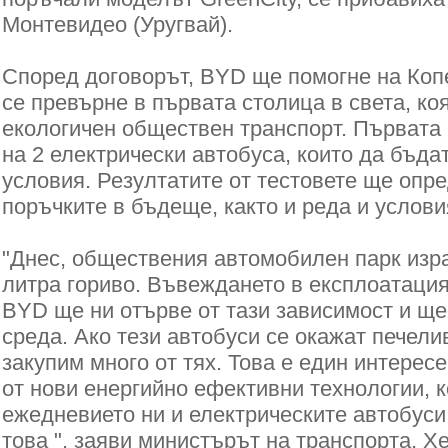
Монтевидео (Уругвай).
Според договорът, BYD ще помогне на Копе
се превърне в първата столица в света, ко
екологичен обществен транспорт. Първата 
на 2 електрически автобуса, които да бъда
условия. Резултатите от тестовете ще опр
поръчките в бъдеще, както и реда и услови
"Днес, обществения автомобилен парк изр
литра гориво. Въвеждането в експлоатация
BYD ще ни отърве от тази зависимост и щ
среда. Ако тези автобуси се окажат печели
закупим много от тях. Това е един интерес
от нови енергийно ефективни технологии, к
ежедневието ни и електрическите автобуси
това ", заяви министърът на транспорта, Х