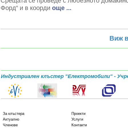
Срещата се проведе с любезното домакин
Форд“ и в коорди
oще ...
Виж в
Индустриален клъстер "Електромобили" - Учр
За клъстера
Проекти
Актуално
Услуги
Членове
Контакти