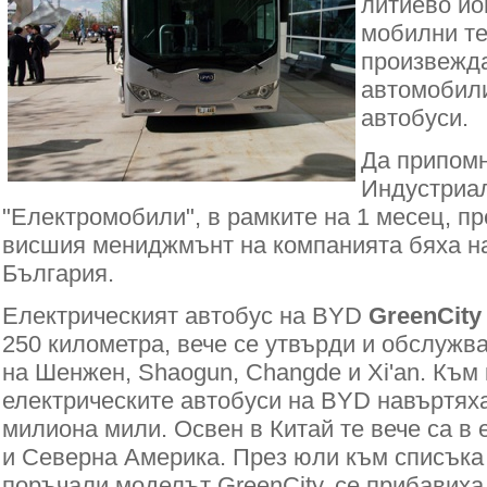
литиево йо
мобилни т
произвежда
автомобили
автобуси.
Да припомн
Индустриа
"Електромобили", в рамките на 1 месец, п
висшия мениджмънт на компанията бяха н
България.
Електрическият автобус на BYD
GreenCity
250 километра, вече се утвърди и обслужв
на Шенжен, Shaogun, Changde и Xi'an. Към
електрическите автобуси на BYD навъртяха
милиона мили. Освен в Китай те вече са в
и Северна Америка. През юли към списъка 
поръчали моделът GreenCity, се прибавиха