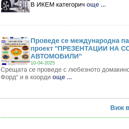
В ИКЕМ категорич
oще ...
Проведе се международна па
проект ''ПРЕЗЕНТАЦИИ НА 
АВТОМОБИЛИ''
10-04-2025
Срещата се проведе с любезното домакин
Форд“ и в коорди
oще ...
Виж в