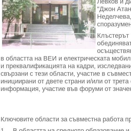
Левков и д
"Джон Атан
Неделчева,
споразумен
Клъстерът 
обединяват
осъществя
в областта на ВЕИ и електрическата моби
и преквалификацията на кадри, изследвани
свързани с тези области, участие в съвмес
инициирани от двете страни и/или от трета
информация, участие във форуми от значен
Ключовите области за съвместна работа пр
1. В областта на средното образование 