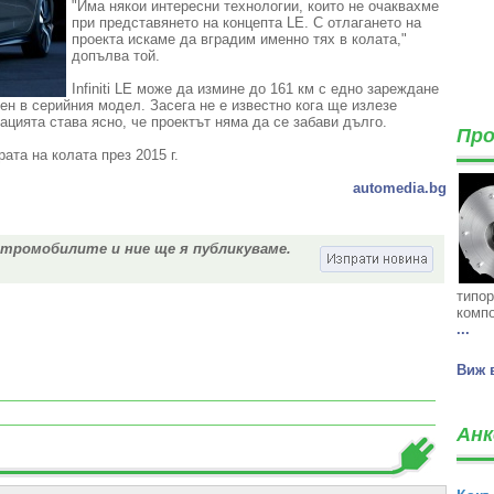
"Има някои интересни технологии, които не очаквахме
при представянето на концепта LE. С отлагането на
проекта искаме да вградим именно тях в колата,"
допълва той.
Infiniti LE може да измине до 161 км с едно зареждане
рен в серийния модел. Засега не е известно кога ще излезе
мацията става ясно, че проектът няма да се забави дълго.
Про
та на колата през 2015 г.
automedia.bg
ктромобилите и ние ще я публикуваме.
типор
компо
...
Виж 
Анк