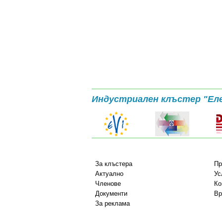
Индустриален клъстер "Ел
За клъстера
Пр
Актуално
Ус
Членове
Ко
Документи
Вр
За реклама