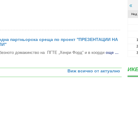
Нед
дна партньорска среща по проект ''ПРЕЗЕНТАЦИИ НА
И''
безното домакинство на ПГТЕ „Хенри Форд“ и в коорди
oще ...
ИКЕ
Виж всичко от актуално