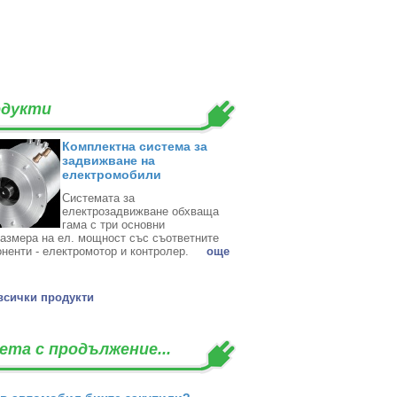
дукти
Комплектна система за
задвижване на
електромобили
Системата за
електрозадвижване обхваща
гама с три основни
азмера на ел. мощност със съответните
ненти - електромотор и контролер. ‎
oще
всички продукти
ета с продължение...