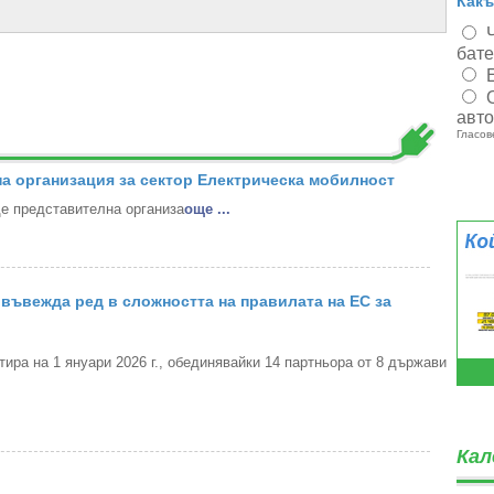
Какъ
бат
авт
Гласов
а организация за сектор Електрическа мобилност
 представителна организа
oще ...
въвежда ред в сложността на правилата на ЕС за
ра на 1 януари 2026 г., обединявайки 14 партньора от 8 държави
Кал