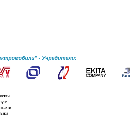
ектромобили" - Учредители:
оекти
луги
нтакти
ъзки