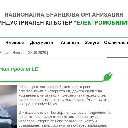
Членове
Документи
Анализи
Услуги
Стани член
ли" | Неделя, 09.08.2026 |
еския проект LE
Infiniti ще отложи разработката на първия
електромобил в историята си, докато екипът на
компанията не измисли по-ефективна технология,
заяви вицепрезидентът на компанията Анди Палмър
пред Automotive News.
В изказването си Палмър не навлиза в подробности,
но загатва за възможността компанията му да
използва батерия от ново поколение, както и
усъвършенствана система за по-бързо зареждане.