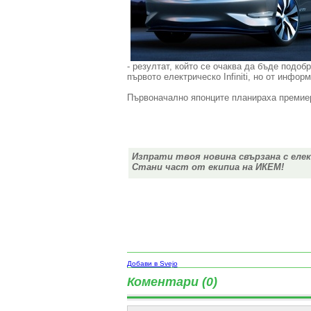
- резултат, който се очаква да бъде подоб
първото електрическо Infiniti, но от инфор
Първоначално японците планираха премиера
Изпрати твоя новина свързана с еле
Стани част от екипиа на ИКЕМ!
Добави в Svejo
Коментари (0)