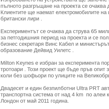
пълното разгръщане на проекта се очаква 
Клиентите ще наемат електромобилите на 
британски лири .
Експериментът се очаква да струва 65 мил
за петгодишния период на проекта и се пол
бизнес секретаря Винс Кабел и министъръ
образование Дейвид Уилетс .
Milton Keynes е избран за експеримента п
тротоари . Този проект ще бъде пръв опит 
коли без шофьори по улиците на Великобри
Двадесет и един безпилботни Ultra PRT ав
транспортна система от над 4 km по алеи 
Лондон от май 2011 година.