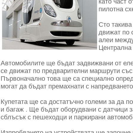
като част 
пилотна сх
Сто такива
движат по 
алеи между
Централна 
Автомобилите ще бъдат задвижвани от еле
се движат по предварителни маршрути със 
Първоначално това ще са специално опред
могат да бъдат премахнати с напредването
Купетата ще са достатъчно големи за да п
и багаж . Ще бъдат оборудвани с датчици з
сблъсък с пешеходци и паркирани автомоб
Изпробването на устройствата ще започне п