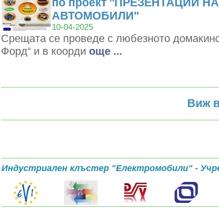
по проект ''ПРЕЗЕНТАЦИИ Н
АВТОМОБИЛИ''
10-04-2025
Срещата се проведе с любезното домакин
Форд“ и в коорди
oще ...
Виж в
Индустриален клъстер "Електромобили" - Учр