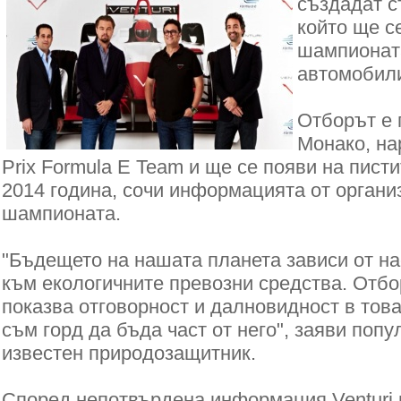
създадат с
който ще с
шампионата
автомобили
Отборът е 
Монако, на
Prix Formula E Team и ще се появи на пист
2014 година, сочи информацията от органи
шампионата.
"Бъдещето на нашата планета зависи от нас
към екологичните превозни средства. Отбор
показва отговорност и далновидност в тов
съм горд да бъда част от него", заяви попу
известен природозащитник.
Според непотвърдена информация Venturi 